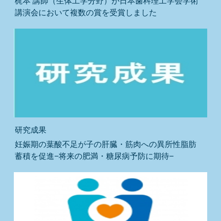
梶本 講師（生体工学分野）が日本歯科理工学会学術
講演会において複数の賞を受賞しました
研究成果
妊娠期の葉酸不足が子の肝臓・筋肉への異所性脂肪
蓄積を促進−将来の肥満・糖尿病予防に期待−